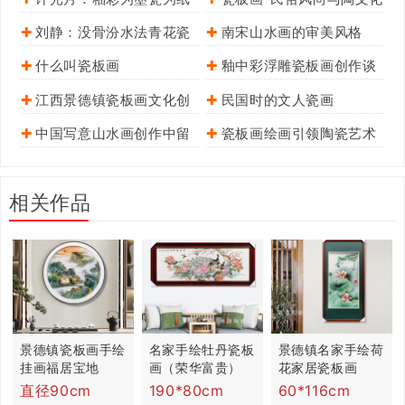
以画入瓷淬匠心
之谐和
刘静：没骨汾水法青花瓷
南宋山水画的审美风格
画及我的创作
什么叫瓷板画
釉中彩浮雕瓷板画创作谈
江西景德镇瓷板画文化创
民国时的文人瓷画
意产业发展研究
中国写意山水画创作中留
瓷板画绘画引领陶瓷艺术
白技法探析
新方向
相关作品
景德镇瓷板画手绘
名家手绘牡丹瓷板
景德镇名家手绘荷
挂画福居宝地
画（荣华富贵）
花家居瓷板画
直径90cm
190*80cm
60*116cm