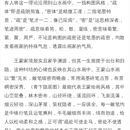
有人将这一理论沿用到山水画中。一指构图风格，“疏
体”即是疏朗简逸，“密体”是精微工谨；二指笔墨特
质，“疏”是“笔才一二，像已应焉”，“密”是“运思精深者，
笔迹周密”。疏意味着简、松、散、凝练，密意味着繁、
紧、聚、周严。不论是构图的疏密还是笔墨的疏密，均散
发着画家的特殊气息，透露出画家的气局。
王蒙家境殷实且家学渊源，但其一生摇摆于出仕和归
隐。这种纠结的心绪也反映在其山水画中。王蒙山水画
以“繁”见长，皴笔细密而蜷曲，常用渴墨碎笔点苔，布景
稠密深秀。《青卞隐居图》最能代表王蒙绘画风格，其中
山峦层叠，林木密布，山径环绕，溪流回环，飞泉流瀑，
烟云轻动，深山茅屋，策杖隐者，一应俱全。每一皴笔均
是中锋行笔且运笔爽利，牛毛皴细而丰润，绵而劲道，给
人以松动柔和之感，正可谓“疏处可使走马，密处不使透