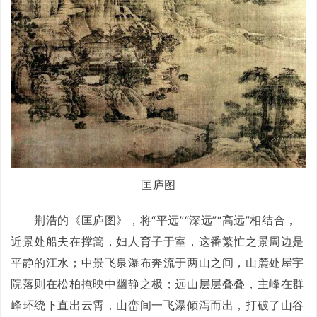
匡庐图
荆浩的《匡庐图》，将“平远”“深远”“高远”相结合，
近景处船夫在撑篙，妇人育子于室，这番繁忙之景周边是
平静的江水；中景飞泉瀑布奔流于两山之间，山麓处屋宇
院落则在松柏掩映中幽静之极；远山层层叠叠，主峰在群
峰环绕下直出云霄，山峦间一飞瀑倾泻而出，打破了山谷