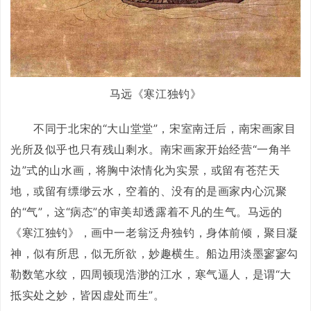
马远《寒江独钓》
不同于北宋的“大山堂堂”，宋室南迁后，南宋画家目
光所及似乎也只有残山剩水。南宋画家开始经营“一角半
边”式的山水画，将胸中浓情化为实景，或留有苍茫天
地，或留有缥缈云水，空着的、没有的是画家内心沉聚
的“气”，这“病态”的审美却透露着不凡的生气。马远的
《寒江独钓》，画中一老翁泛舟独钓，身体前倾，聚目凝
神，似有所思，似无所欲，妙趣横生。船边用淡墨寥寥勾
勒数笔水纹，四周顿现浩渺的江水，寒气逼人，是谓“大
抵实处之妙，皆因虚处而生”。