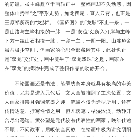
的静谧。虽主峰矗立于画轴正中，整幅画却不失动感，因
整体山势呈“之”字形走势，如龙摆尾，直入云霄，也正是
王原祁所谓的“龙脉”。《匡庐图》的“龙脉”不止一条，一
是山路与主峰相接的一脉，一是“亥位”处所入汀岸与主峰
下方一组山石相接一脉，一宾一主，一阴一阳。山麓庐舍
虽占极少空间，但画家的心思全部藏匿其中，此处也正
是“双龙”交汇处，画中竟生了“双龙戏珠”之趣，画家亦
在“双龙”的摆动中完成了整幅作品的动静开合。
不论国画还是书法，笔墨线条本身就具有极高的审美
价值，尤其是进入元代后，文人画被推到了主流位置，文
人画家推崇且强调笔墨之趣。笔墨不仅为造型所用，还有
传情达意、抒写性情之用，但凡落笔，枯湿浓淡、动静开
合尽出毫端。黄公望是元代较有代表性的画家，晚年仕途
不顺，不问政事，后皈依全真教，在绘画中极为讲究阴阳