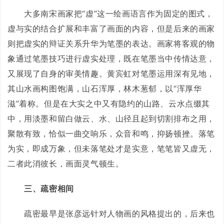
大多南宋画家把“虚”这一绘画语言作为固定的图式，
虚与实的结合扩展和丰富了画面的内容，但是后来的画家
则把虚实的辩证关系升华为笔墨的表达。画家将客观的物
象通过笔墨技巧进行虚实处理，既在笔墨当中传情达意，
又展现了自身的审美情趣。黄宾虹对笔墨运用深有见地，
其山水画构图饱满，山石浑厚，林木葱郁，以“浑厚华
滋”着称。但是在大实之中又有隐约的山路、云水点缀其
中，用淡墨和留白做云、水、山径且起到切割排布之用，
聚散有致，恰似一曲交响乐，众音和鸣，抑扬顿挫。落笔
为实，即成万象，但未落笔处才是实意，笔笔皆又虚无，
二者此消彼长，画面灵气顿生。
三、疏密相间
疏密最早是张彦远针对人物画的风格提出的，后来也