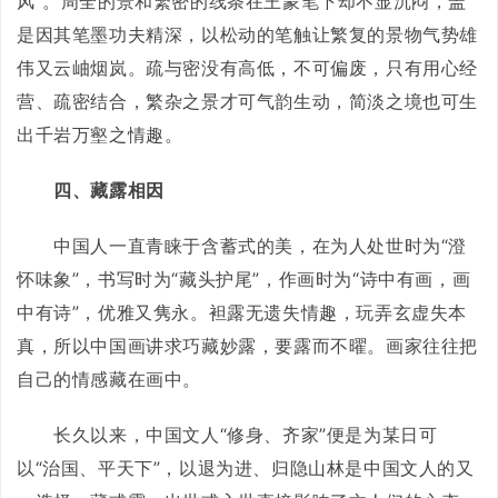
风”。周全的景和繁密的线条在王蒙笔下却不显沉闷，盖
是因其笔墨功夫精深，以松动的笔触让繁复的景物气势雄
伟又云岫烟岚。疏与密没有高低，不可偏废，只有用心经
营、疏密结合，繁杂之景才可气韵生动，简淡之境也可生
出千岩万壑之情趣。
四、藏露相因
中国人一直青睐于含蓄式的美，在为人处世时为“澄
怀味象”，书写时为“藏头护尾”，作画时为“诗中有画，画
中有诗”，优雅又隽永。袒露无遗失情趣，玩弄玄虚失本
真，所以中国画讲求巧藏妙露，要露而不曜。画家往往把
自己的情感藏在画中。
长久以来，中国文人“修身、齐家”便是为某日可
以“治国、平天下”，以退为进、归隐山林是中国文人的又