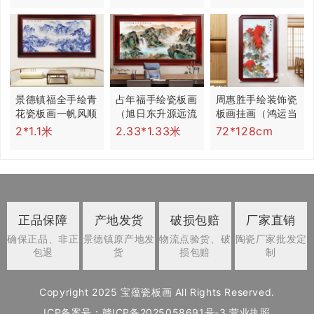
景德镇福全手绘青
占年福手绘瓷板画
周惠胜手绘装饰瓷
花瓷板画一帆风顺
（旭日东升源远流
板画挂画（鸿运当
长）
头）
2*1.1米
2.33*1.33米
72*128cm
正品保障
产地发货
破损包赔
厂家直销
确保正品、非正
景德镇原产地发
物流点验货、破
陶瓷厂家批发定
包退
货
损包赔
制
Copyright 2025 宝蕴
瓷板画
All Rights Reserved.
ICP备案号：
赣ICP备2025058691号-3
营业执照