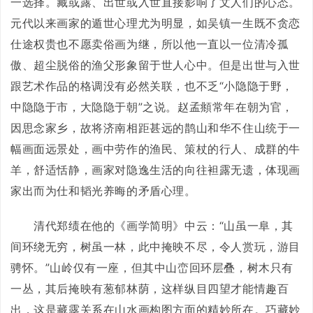
一选择。藏或露、出世或入世直接影响了文人们的心态。
元代以来画家的遁世心理尤为明显，如吴镇一生既不贪恋
仕途权贵也不愿卖俗画为继，所以他一直以一位清冷孤
傲、超尘脱俗的渔父形象留于世人心中。但是出世与入世
跟艺术作品的格调没有必然关联，也不乏“小隐隐于野，
中隐隐于市，大隐隐于朝”之说。赵孟頫常年在朝为官，
因思念家乡，故将济南相距甚远的鹊山和华不住山统于一
幅画面远景处，画中劳作的渔民、策杖的行人、成群的牛
羊，舒适恬静，画家对隐逸生活的向往袒露无遗，体现画
家出而为仕和韬光养晦的矛盾心理。
清代郑绩在他的《画学简明》中云：“山虽一阜，其
间环绕无穷，树虽一林，此中掩映不尽，令人赏玩，游目
骋怀。”山岭仅有一座，但其中山峦回环层叠，树木只有
一丛，其后掩映有葱郁林荫，这样纵目四望才能情趣百
出，这是藏露关系在山水画构图方面的精妙所在。巧藏妙