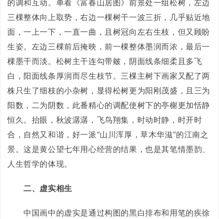
的调和互动。单看《富春山居图》前景处一组松树，左边
三棵整体向上取势，右边一棵树干一波三折，几乎贴近地
面，一上一下，一直一曲，且树冠向左右生枝，但又顾盼
生姿。左边三棵前后掩映，前一棵整体墨润而浓，最后一
棵墨干而淡。松树主干连勾带皴，阴面线条细柔且多飞
白，阳面线条厚润而尽生枝节。三棵主树下画家又配了两
株只生了细枝的小杂树，显得松树更为阳刚茂盛，且三为
阳数，二为阴数，此番精心的调配使树下的亭榭更加恬静
恒久。抬眼，秋波潺潺，飞鸟翔集，时动时静，时开时
合，自然又和谐，好一派“山川浑厚，草木华滋”的江南之
景。这是黄公望七年用心经营的结果，也是其笔情墨韵、
人生哲学的体现。
二、虚实相生
中国画中的虚实是通过构图的黑白排布和用笔的疾徐